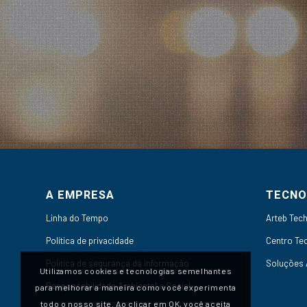
A EMPRESA
TECNO
Linha do Tempo
Arteb Tec
Política de privacidade
Centro Te
Política de segurança da informação
Soluções
Utilizamos cookies e tecnologias semelhantes
Responsabilidade Ambiental e Social
para melhorar a maneira como você experimenta
todo o nosso site. Ao clicar em OK, você aceita