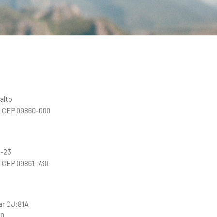
alto
– CEP 09860-000
G-23
 CEP 09861-730
ar CJ:81A
30