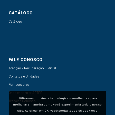
CATÁLOGO
Catálogo
FALE CONOSCO
Atenção – Recuperação Judicial
Contatos e Unidades
Fornecedores
Onde encontrar ARTEB
Utilizamos cookies e tecnologias semelhantes para
Trabalhe Conosco
melhorar a maneira como você experimenta todo o nosso
site. Ao clicar em OK, você aceita todos os cookies e