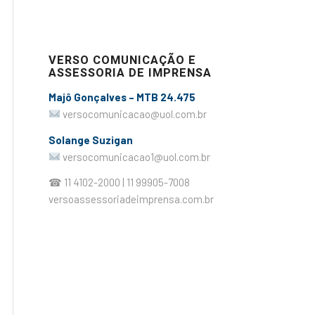
VERSO COMUNICAÇÃO E
ASSESSORIA DE IMPRENSA
Majô Gonçalves – MTB 24.475
versocomunicacao@uol.com.br
Solange Suzigan
versocomunicacao1@uol.com.br
☎ 11 4102-2000 | 11 99905-7008
versoassessoriadeimprensa.com.br