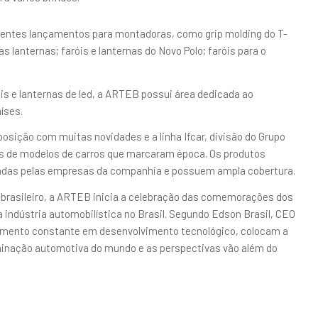
ЗЫВЫ О СЛУЖБЕ
entes lançamentos para montadoras, como grip molding do T-
СИЙСКИХ ИГРОКОВ
s lanternas; faróis e lanternas do Novo Polo; faróis para o
ет важную роль, обеспечивая комфорт и удовлетворение
s e lanternas de led, a ARTEB possui área dedicada ao
ржки являются ключевым фактором при выборе казино, ведь
íses.
сс еще более приятным и безопасным. В этой статье мы
sição com muitas novidades e a linha Ifcar, divisão do Grupo
ржки в одном из популярных онлайн-казино – Vavada.
cos de modelos de carros que marcaram época. Os produtos
анда поддержки Vavada, и какими возможностями и
adas pelas empresas da companhia e possuem ampla cobertura.
 brasileiro, a ARTEB inicia a celebração das comemorações dos
 отзывы она получает от российских игроков? Может ли она
a indústria automobilística no Brasil. Segundo Edson Brasil, CEO
ли вы интересуетесь миром онлайн-казино и хотите узнать
timento constante em desenvolvimento tecnológico, colocam a
 для вас. Мы рассмотрим наиболее значимые отзывы от
minação automotiva do mundo e as perspectivas vão além do
сти и услуги предоставляет служба поддержки Vavada.
разберемся вместе!
ентов в Vavada казино: