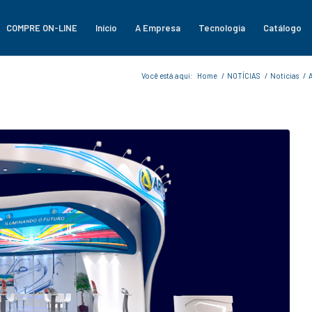
COMPRE ON-LINE
Início
A Empresa
Tecnologia
Catálogo
Você está aqui:
Home
/
NOTÍCIAS
/
Notícias
/