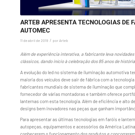
ARTEB APRESENTA TECNOLOGIAS DE F
AUTOMEC
/
11 de abril de 2019
por
Arteb
Além de experiência interativa, a fabricante leva novidades
clássicos, dando início à celebração dos 85 anos de história 
A evolução do led no sistema de iluminação automotiva tem
maioria dos veículos deve sair de fábrica com a tecnologia 
fabricantes mundiais de sistema de iluminação que compl
fornecedor de várias montadoras e também oferece portfóli
lanternas com esta tecnologia. Além de eficiência e alto
designs bem inovadores nas peças que ganham importância
Para apresentar as últimas tecnologias em faróis e lanter
autopeças, equipamentos e acessórios da América Latina,
conhecerem o funcionamento dos produtos e concorrerem 