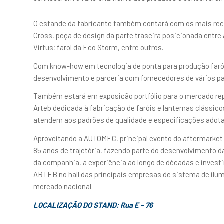
VAVADA КАЗИНО: ОТ
O estande da fabricante também contará com os mais rec
ПОДДЕРЖКИ ОТ РОС
Cross, peça de design da parte traseira posicionada entre a
Virtus; farol da Eco Storm, entre outros.
В мире онлайн-казино служба поддержки игроков игра
Com know-how em tecnologia de ponta para produção farói
потребностей пользователей. Отзывы о службе подде
desenvolvimento e parceria com fornecedores de vários pa
качественная поддержка может сделать игровой проце
Também estará em exposição portfólio para o mercado repo
рассмотрим отзывы российских игроков о службе подде
Arteb dedicada à fabricação de faróis e lanternas clássi
Узнаем, насколько эффективна и профессиональна ком
atendem aos padrões de qualidade e especificações adot
преимуществами они обеспечивают своих игроков.
Aproveitando a AUTOMEC, principal evento do aftermarket
Что делает службу поддержки Vavada особенной? Какие
85 anos de trajetória, fazendo parte do desenvolvimento d
решить любую проблему, возникшую во время игры? Ес
da companhia, a experiência ao longo de décadas e inves
больше о службе поддержки Vavada, то этот материал
ARTEB no hall das principais empresas de sistema de ilu
российских игроков, а также разберем, какие возможно
mercado nacional.
Готовы ли они помочь вам в любой ситуации? Давайте 
LOCALIZAÇÃO DO STAND: Rua E – 76
Качество обслуживания кли