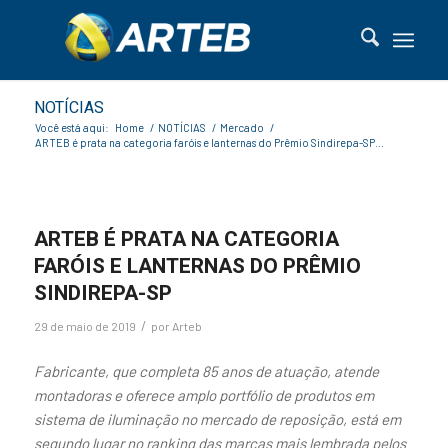
NOTÍCIAS
Você está aqui:
Home
/
NOTÍCIAS
/
Mercado
/
ARTEB é prata na categoria faróis e lanternas do Prêmio Sindirepa-SP...
ARTEB É PRATA NA CATEGORIA
FARÓIS E LANTERNAS DO PRÊMIO
SINDIREPA-SP
/
29 de maio de 2019
por
Arteb
Fabricante, que completa 85 anos de atuação, atende
montadoras e oferece amplo portfólio de produtos em
sistema de iluminação no mercado de reposição, está em
segundo lugar no ranking das marcas mais lembrada pelos