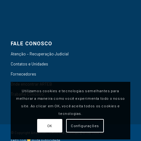
FALE CONOSCO
Atenção – Recuperação Judicial
Contatos e Unidades
Fornecedores
Onde encontrar ARTEB
Utilizamos cookies e tecnologias semelhantes para
Trabalhe Conosco
melhorar a maneira como você experimenta todo o nosso
site. Ao clicar em OK, você aceita todos os cookies e
tecnologias.
OK
Configurações
© Copyright Arteb | SAC:
0800 019 2703
|
sac@arteb.com.br
Feito com
mude publicidade