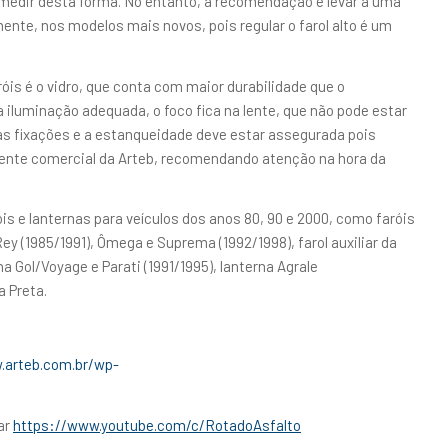
 medir desta forma. No entanto, a recomendação é levar a uma
mente, nos modelos mais novos, pois regular o farol alto é um
óis é o vidro, que conta com maior durabilidade que o
a iluminação adequada, o foco fica na lente, que não pode estar
s fixações e a estanqueidade deve estar assegurada pois
ente comercial da Arteb, recomendando atenção na hora da
óis e lanternas para veículos dos anos 80, 90 e 2000, como faróis
Rey (1985/1991), Ômega e Suprema (1992/1998), farol auxiliar da
na Gol/Voyage e Parati (1991/1995), lanterna Agrale
a Preta.
.arteb.com.br/wp-
ar
https://www.youtube.com/c/RotadoAsfalto