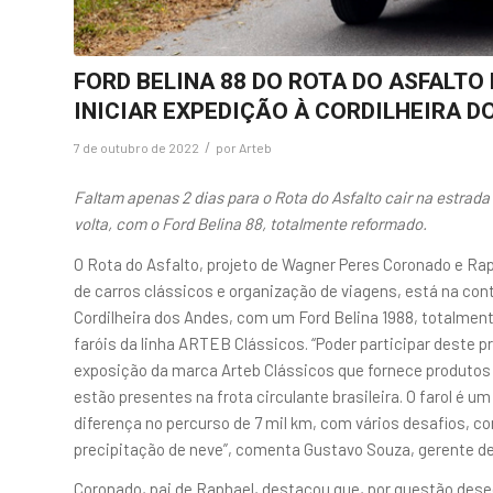
FORD BELINA 88 DO ROTA DO ASFALTO
INICIAR EXPEDIÇÃO À CORDILHEIRA D
/
7 de outubro de 2022
por
Arteb
Faltam apenas 2 dias para o Rota do Asfalto cair na estrada
volta, com o Ford Belina 88, totalmente reformado.
O Rota do Asfalto, projeto de Wagner Peres Coronado e R
de carros clássicos e organização de viagens, está na cont
Cordilheira dos Andes, com um Ford Belina 1988, totalmen
faróis da linha ARTEB Clássicos. “Poder participar deste 
exposição da marca Arteb Clássicos que fornece produtos
estão presentes na frota circulante brasileira. O farol é u
diferença no percurso de 7 mil km, com vários desafios, c
precipitação de neve”, comenta Gustavo Souza, gerente d
Coronado, pai de Raphael, destacou que, por questão dese