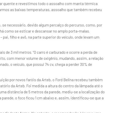
o ar quente e revestimos todo o assoalho com manta térmica
ntarmos as baixas temperaturas, assoalho que também recebeu
, se necessário, devido algum percalço do percurso, como, por
há como se esticar e descansar no amplo porta-malas.
 pai, filho e avô, na parte superior do veículo, onde levam um
ais de 3 mil metros. “O carro é carburado e ocorre a perda de
efeito, com menor volume de oxigênio, mudando, assim, a relação
nado, o veículo, que possui 74 cv, chega a perder 30% de
uição por novos faróis da Arteb, o Ford Belina recebeu também
atório da Arteb. Foi medida a altura do centro da lâmpada até o
á uma distância de 5 metros da parede, mediu-se a localização do
 parede, o foco ficou 1 cm abaixo e, assim, identificou-se que a