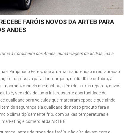
 RECEBE FARÓIS NOVOS DA ARTEB PARA
OS ANDES
 rumo à Cordilheira dos Andes, numa viagem de 16 dias, ida e
aphael Pimpinado Peres, que atua na manutenção e restauração
agem regressiva para dar a largada, no dia 10 de outubro, à
te reparado, modelo que ganhou, além de outros reparos, novos
projeto é, sem dúvida, uma interessante oportunidade de
 de qualidade para veículos que marcaram época e que ainda
m item de segurança e a qualidade do nosso produto fará a
omo o clima tipicamente frio, com baixas temperaturas e
e marketing e comercial da ARTEB.
gurança, antes da troca dos faróis, não circulavam com o