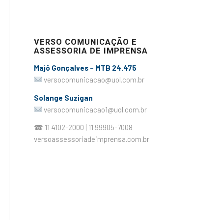
VERSO COMUNICAÇÃO E
ASSESSORIA DE IMPRENSA
Majô Gonçalves – MTB 24.475
versocomunicacao@uol.com.br
Solange Suzigan
versocomunicacao1@uol.com.br
☎ 11 4102-2000 | 11 99905-7008
versoassessoriadeimprensa.com.br