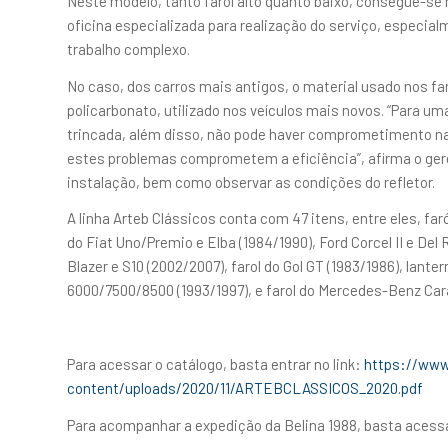
Neste modelo, tanto farol alto quanto baixo, consegue-se
oficina especializada para realização do serviço, especial
trabalho complexo.
No caso, dos carros mais antigos, o material usado nos far
policarbonato, utilizado nos veículos mais novos. “Para um
trincada, além disso, não pode haver comprometimento na
estes problemas comprometem a eficiência”, afirma o ger
instalação, bem como observar as condições do refletor.
A linha Arteb Clássicos conta com 47 itens, entre eles, far
do Fiat Uno/Premio e Elba (1984/1990), Ford Corcel II e Del 
Blazer e S10 (2002/2007), farol do Gol GT (1983/1986), lanter
6000/7500/8500 (1993/1997), e farol do Mercedes-Benz Car
Para acessar o catálogo, basta entrar no link:
https://www
content/uploads/2020/11/ARTEBCLASSICOS_2020.pdf
Para acompanhar a expedição da Belina 1988, basta acess