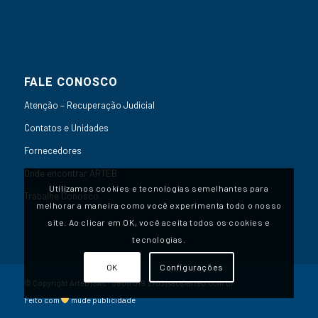
FALE CONOSCO
Atenção – Recuperação Judicial
Contatos e Unidades
Fornecedores
Onde encontrar ARTEB
Utilizamos cookies e tecnologias semelhantes para
Trabalhe Conosco
melhorar a maneira como você experimenta todo o nosso
site. Ao clicar em OK, você aceita todos os cookies e
tecnologias.
OK
Configurações
© Copyright Arteb | SAC:
0800 019 2703
|
sac@arteb.com.br
Feito com
mude publicidade