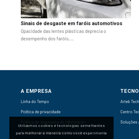
Sinais de desgaste em faróis automotivos
Opacidade das lentes plásticas deprecia o
desempenho dos faróis,…
A EMPRESA
TECNO
Linha do Tempo
Arteb Tec
Política de privacidade
Centro Te
Política de segurança da informação
Soluções
Utilizamos cookies e tecnologias semelhantes
Responsabilidade Ambiental e Social
para melhorar a maneira como você experimenta