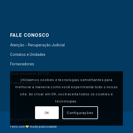
FALE CONOSCO
Atenção – Recuperação Judicial
Contatos e Unidades
Fornecedores
Onde encontrar ARTEB
Utilizamos cookies e tecnologias semelhantes para
Trabalhe Conosco
melhorar a maneira como você experimenta todo o nosso
site. Ao clicar em OK, você aceita todos os cookies e
tecnologias.
OK
Configurações
© Copyright Arteb | SAC:
0800 019 2703
|
sac@arteb.com.br
Feito com
mude publicidade