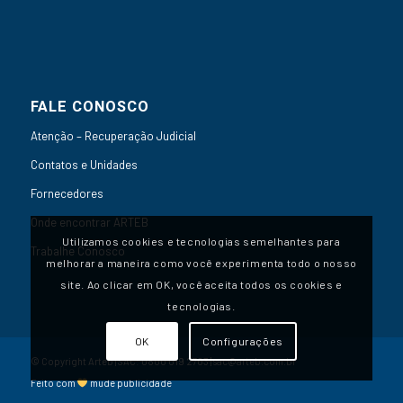
FALE CONOSCO
Atenção – Recuperação Judicial
Contatos e Unidades
Fornecedores
Onde encontrar ARTEB
Utilizamos cookies e tecnologias semelhantes para
Trabalhe Conosco
melhorar a maneira como você experimenta todo o nosso
site. Ao clicar em OK, você aceita todos os cookies e
tecnologias.
OK
Configurações
© Copyright Arteb | SAC:
0800 019 2703
|
sac@arteb.com.br
Feito com
mude publicidade