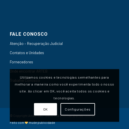
FALE CONOSCO
Atenção – Recuperação Judicial
Contatos e Unidades
Fornecedores
Onde encontrar ARTEB
Utilizamos cookies e tecnologias semelhantes para
Trabalhe Conosco
melhorar a maneira como você experimenta todo o nosso
site. Ao clicar em OK, você aceita todos os cookies e
tecnologias.
OK
Configurações
© Copyright Arteb | SAC:
0800 019 2703
|
sac@arteb.com.br
Feito com
mude publicidade