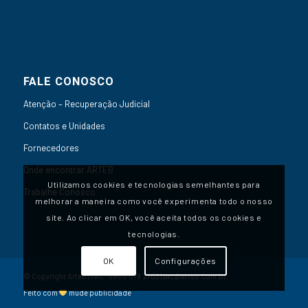
FALE CONOSCO
Atenção – Recuperação Judicial
Contatos e Unidades
Fornecedores
Onde encontrar ARTEB
Utilizamos cookies e tecnologias semelhantes para
Trabalhe Conosco
melhorar a maneira como você experimenta todo o nosso
site. Ao clicar em OK, você aceita todos os cookies e
tecnologias.
OK
Configurações
© Copyright Arteb | SAC:
0800 019 2703
|
sac@arteb.com.br
Feito com
mude publicidade