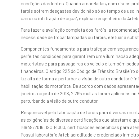
condições das lentes. Quando amareladas, com riscos pro
faróis sofrem desgastes devido não só ao tempo de uso, 
carro ou infiltração de água”, explica o engenheiro da Arteb
Para fazer a avaliação completa dos faróis, a recomendaçã
necessidade de trocar lâmpadas ou faróis, efetuar a subst
Componentes fundamentais para trafegar com segurança pe
perfeitas condições para garantirem uma iluminação adeq
motoristas e para passageiros do veículo e também pedest
financeiros. O artigo 223 do Código de Trânsito Brasileiro 
luz alta de forma a perturbar a visão de outro condutor é i
habilitação do motorista. De acordo com dados apresenta
janeiro a agosto de 2018, 2.295 multas foram aplicadas no B
perturbando a visão de outro condutor.
Responsável pela fabricação de faróis para diversas mon
as exigências de diversas certificações que atestam a qua
16949:2016, ISO 14000, certificações específicas para aten
Possui laboratório Arteb acreditado e credenciado Inmetro