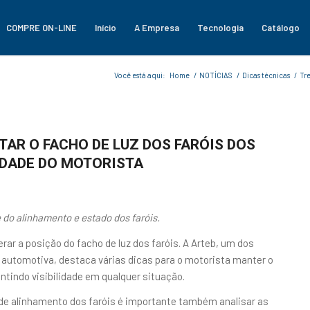
COMPRE ON-LINE
Início
A Empresa
Tecnologia
Catálogo
Você está aqui:
Home
/
NOTÍCIAS
/
Dicas técnicas
/
Tre
AR O FACHO DE LUZ DOS FARÓIS DOS
IDADE DO MOTORISTA
 do alinhamento e estado dos faróis.
rar a posição do facho de luz dos faróis. A Arteb, um dos
 automotiva, destaca várias dicas para o motorista manter o
tindo visibilidade em qualquer situação.
e de alinhamento dos faróis é importante também analisar as