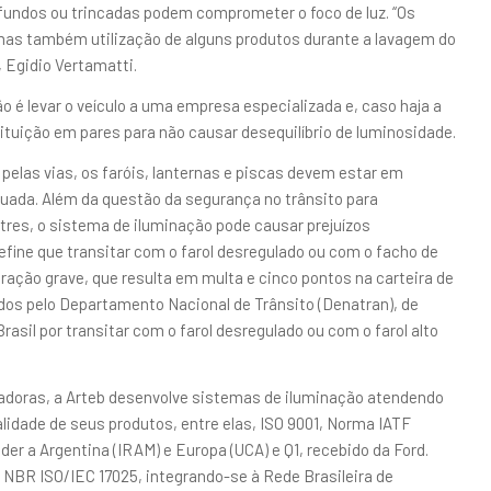
fundos ou trincadas podem comprometer o foco de luz. “Os
mas também utilização de alguns produtos durante a lavagem do
, Egidio Vertamatti.
o é levar o veículo a uma empresa especializada e, caso haja a
ituição em pares para não causar desequilíbrio de luminosidade.
las vias, os faróis, lanternas e piscas devem estar em
uada. Além da questão da segurança no trânsito para
res, o sistema de iluminação pode causar prejuízos
define que transitar com o farol desregulado ou com o facho de
nfração grave, que resulta em multa e cinco pontos na carteira de
dos pelo Departamento Nacional de Trânsito (Denatran), de
rasil por transitar com o farol desregulado ou com o farol alto
tadoras, a Arteb desenvolve sistemas de iluminação atendendo
lidade de seus produtos, entre elas, ISO 9001, Norma IATF
der a Argentina (IRAM) e Europa (UCA) e Q1, recebido da Ford.
 NBR ISO/IEC 17025, integrando-se à Rede Brasileira de