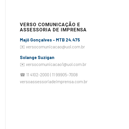
VERSO COMUNICAÇÃO E
ASSESSORIA DE IMPRENSA
Majô Gonçalves – MTB 24.475
✉️
versocomunicacao@uol.com.br
Solange Suzigan
✉️
versocomunicacao1@uol.com.br
☎ 11 4102-2000 | 11 99905-7008
versoassessoriadeimprensa.com.br