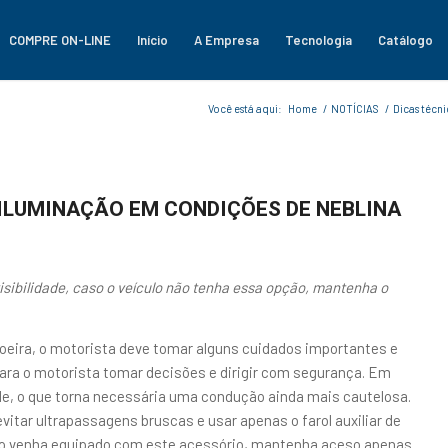
COMPRE ON-LINE
Início
A Empresa
Tecnologia
Catálogo
Você está aqui:
Home
/
NOTÍCIAS
/
Dicas técni
ILUMINAÇÃO EM CONDIÇÕES DE NEBLINA
 visibilidade, caso o veículo não tenha essa opção, mantenha o
oeira, o motorista deve tomar alguns cuidados importantes e
 para o motorista tomar decisões e dirigir com segurança. Em
ade, o que torna necessária uma condução ainda mais cautelosa.
vitar ultrapassagens bruscas e usar apenas o farol auxiliar de
 não venha equipado com este acessório, mantenha aceso apenas