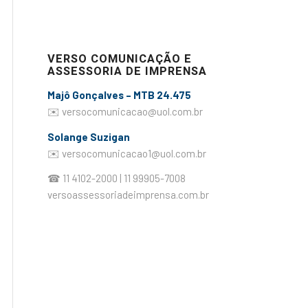
VERSO COMUNICAÇÃO E
ASSESSORIA DE IMPRENSA
Majô Gonçalves – MTB 24.475
✉️
versocomunicacao@uol.com.br
Solange Suzigan
✉️
versocomunicacao1@uol.com.br
☎ 11 4102-2000 | 11 99905-7008
versoassessoriadeimprensa.com.br