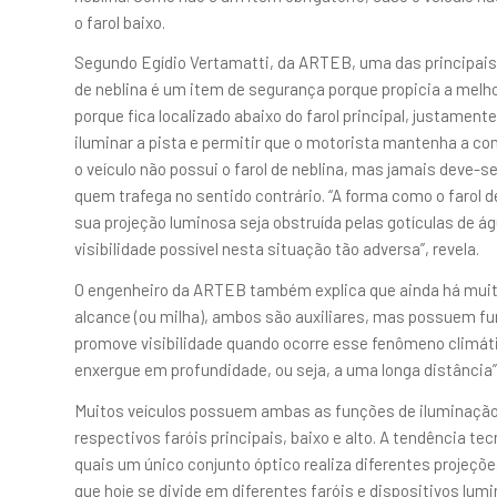
o farol baixo.
Segundo Egídio Vertamatti, da ARTEB, uma das principais 
de neblina é um item de segurança porque propicia a melho
porque fica localizado abaixo do farol principal, justamen
iluminar a pista e permitir que o motorista mantenha a co
o veículo não possui o farol de neblina, mas jamais deve-se
quem trafega no sentido contrário. “A forma como o farol d
sua projeção luminosa seja obstruída pelas gotículas de á
visibilidade possível nesta situação tão adversa”, revela.
O engenheiro da ARTEB também explica que ainda há muita 
alcance (ou milha), ambos são auxiliares, mas possuem funç
promove visibilidade quando ocorre esse fenômeno climátic
enxergue em profundidade, ou seja, a uma longa distância
Muitos veículos possuem ambas as funções de iluminação a
respectivos faróis principais, baixo e alto. A tendência t
quais um único conjunto óptico realiza diferentes projeçõ
que hoje se divide em diferentes faróis e dispositivos lum