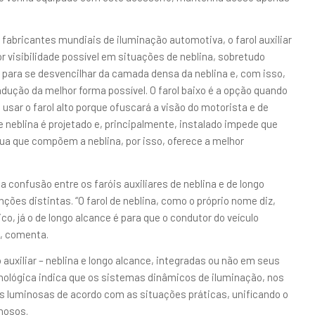
fabricantes mundiais de iluminação automotiva, o farol auxiliar
r visibilidade possível em situações de neblina, sobretudo
te para se desvencilhar da camada densa da neblina e, com isso,
ndução da melhor forma possível. O farol baixo é a opção quando
 usar o farol alto porque ofuscará a visão do motorista e de
e neblina é projetado e, principalmente, instalado impede que
gua que compõem a neblina, por isso, oferece a melhor
confusão entre os faróis auxiliares de neblina e de longo
ões distintas. “O farol de neblina, como o próprio nome diz,
o, já o de longo alcance é para que o condutor do veículo
”, comenta.
uxiliar – neblina e longo alcance, integradas ou não em seus
ecnológica indica que os sistemas dinâmicos de iluminação, nos
es luminosas de acordo com as situações práticas, unificando o
inosos.