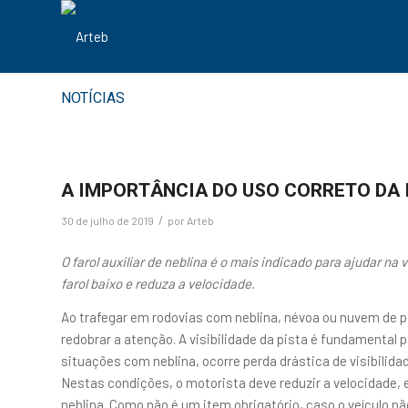
NOTÍCIAS
A IMPORTÂNCIA DO USO CORRETO DA 
/
30 de julho de 2019
por
Arteb
O farol auxiliar de neblina é o mais indicado para ajudar na
farol baixo e reduza a velocidade.
Ao trafegar em rodovias com neblina, névoa ou nuvem de p
redobrar a atenção. A visibilidade da pista é fundamental
situações com neblina, ocorre perda drástica de visibilid
Nestas condições, o motorista deve reduzir a velocidade, e
neblina. Como não é um item obrigatório, caso o veículo