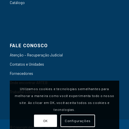
Catálogo
FALE CONOSCO
Atenção – Recuperação Judicial
Contatos e Unidades
Fornecedores
Onde encontrar ARTEB
Utilizamos cookies e tecnologias semelhantes para
Trabalhe Conosco
melhorar a maneira como você experimenta todo o nosso
site. Ao clicar em OK, você aceita todos os cookies e
tecnologias.
OK
Configurações
© Copyright Arteb | SAC:
0800 019 2703
|
sac@arteb.com.br