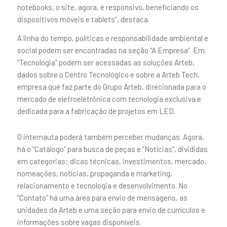
notebooks, o site, agora, é responsivo, beneficiando os
dispositivos móveis e tablets”, destaca.
A linha do tempo, políticas e responsabilidade ambiental e
social podem ser encontradas na seção “A Empresa”. Em
“Tecnologia” podem ser acessadas as soluções Arteb,
dados sobre o Centro Tecnológico e sobre a Arteb Tech,
empresa que faz parte do Grupo Arteb, direcionada para o
mercado de eletroeletrônica com tecnologia exclusiva e
dedicada para a fabricação de projetos em LED.
VOLNA КАЗИНО:
O internauta poderá também perceber mudanças. Agora,
ОБЗОР НОВЫХ
há o “Catálogo” para busca de peças e “Notícias”, divididas
em categorias: dicas técnicas, investimentos, mercado,
ИГРОВЫХ
nomeações, notícias, propaganda e marketing,
АВТОМАТОВ ДЛЯ
relacionamento e tecnologia e desenvolvimento. No
“Contato” há uma área para envio de mensagens, as
РОССИЯН
unidades da Arteb e uma seção para envio de currículos e
informações sobre vagas disponíveis.