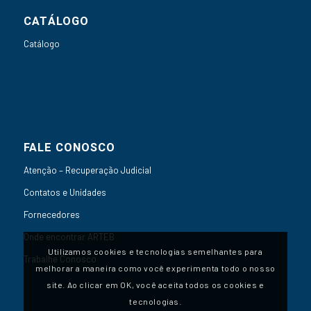
CATÁLOGO
Catálogo
FALE CONOSCO
Atenção – Recuperação Judicial
Contatos e Unidades
Fornecedores
Onde encontrar ARTEB
Utilizamos cookies e tecnologias semelhantes para
Trabalhe Conosco
melhorar a maneira como você experimenta todo o nosso
site. Ao clicar em OK, você aceita todos os cookies e
tecnologias.