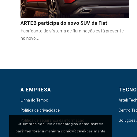
ARTEB participa do novo SUV da Fiat
Fabricante de sistema de iluminação está presente
no novo…
A EMPRESA
TECNO
Linha do Tempo
Arteb Tec
Política de privacidade
Centro Te
Política de segurança da informação
Soluções
Utilizamos cookies e tecnologias semelhantes
Responsabilidade Ambiental e Social
para melhorar a maneira como você experimenta