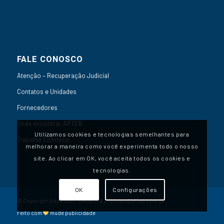
FALE CONOSCO
Atenção – Recuperação Judicial
Contatos e Unidades
Fornecedores
Onde encontrar ARTEB
Utilizamos cookies e tecnologias semelhantes para
Trabalhe Conosco
melhorar a maneira como você experimenta todo o nosso
site. Ao clicar em OK, você aceita todos os cookies e
tecnologias.
OK
Configurações
© Copyright Arteb | SAC:
0800 019 2703
|
sac@arteb.com.br
Feito com
mude publicidade