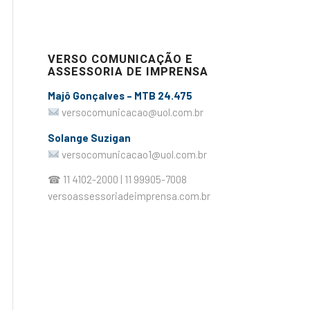
VERSO COMUNICAÇÃO E
ASSESSORIA DE IMPRENSA
Majô Gonçalves – MTB 24.475
versocomunicacao@uol.com.br
Solange Suzigan
versocomunicacao1@uol.com.br
☎ 11 4102-2000 | 11 99905-7008
versoassessoriadeimprensa.com.br