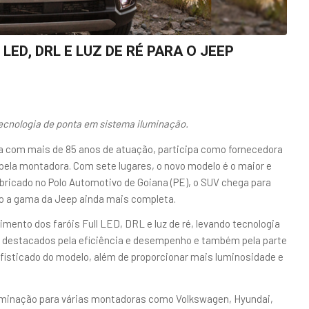
LED, DRL E LUZ DE RÉ PARA O JEEP
ecnologia de ponta em sistema iluminação.
a com mais de 85 anos de atuação, participa como fornecedora
la montadora. Com sete lugares, o novo modelo é o maior e
abricado no Polo Automotivo de Goiana (PE), o SUV chega para
o a gama da Jeep ainda mais completa.
imento dos faróis Full LED, DRL e luz de ré, levando tecnologia
s destacados pela eficiência e desempenho e também pela parte
sofisticado do modelo, além de proporcionar mais luminosidade e
uminação para várias montadoras como Volkswagen, Hyundai,