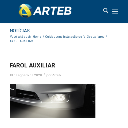
NOTÍCIAS
Você está aqui:
Home
/
Cuidados na instalação de faróis auxiliares
/
FAROL AUXILIAR
FAROL AUXILIAR
/
18 de agosto de 2020
por
Arteb