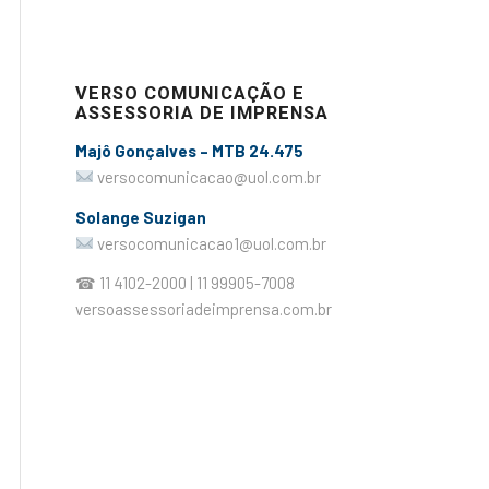
VERSO COMUNICAÇÃO E
ASSESSORIA DE IMPRENSA
Majô Gonçalves – MTB 24.475
versocomunicacao@uol.com.br
Solange Suzigan
versocomunicacao1@uol.com.br
☎ 11 4102-2000 | 11 99905-7008
versoassessoriadeimprensa.com.br